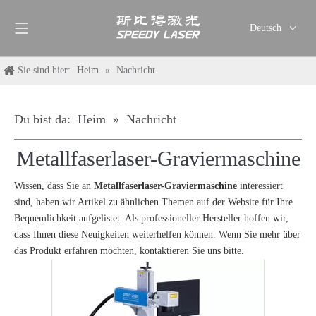
Deutsch
English
Sie sind hier:
Heim
»
Nachricht
简体中文
العربية
Français
Du bist da:
Heim
»
Nachricht
Pусский
Metallfaserlaser-Graviermaschine
Español
Italiano
Wissen, dass Sie an
Metallfaserlaser-Graviermaschine
interessiert
ไทย
sind, haben wir Artikel zu ähnlichen Themen auf der Website für Ihre
Bequemlichkeit aufgelistet. Als professioneller Hersteller hoffen wir,
dass Ihnen diese Neuigkeiten weiterhelfen können. Wenn Sie mehr über
das Produkt erfahren möchten, kontaktieren Sie uns bitte.