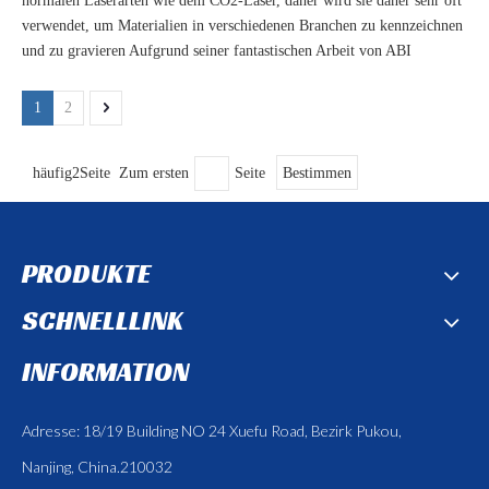
normalen Laserarten wie dem CO2-Laser, daher wird sie daher sehr oft
verwendet, um Materialien in verschiedenen Branchen zu kennzeichnen
und zu gravieren Aufgrund seiner fantastischen Arbeit von ABI
1
2
häufig2Seite Zum ersten
Seite
Bestimmen
PRODUKTE
SCHNELLLINK
INFORMATION
Adresse: 18/19 Building NO 24 Xuefu Road, Bezirk Pukou,
Nanjing, China.210032