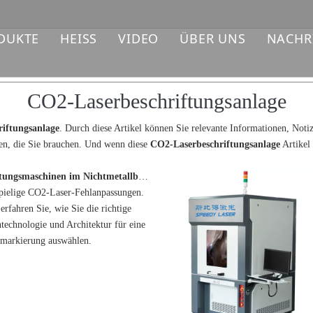
DUKTE
HEISS
VIDEO
ÜBER UNS
NACHR
ASERLASER-MARKIERMASCHINE
Laserbeschriftungsmaschine
CO2-Laserbeschriftungsanlage
V-LASER-MARKIERMASCHINE
Faserlaser-Schneidemaschine
iftungsanlage
. Durch diese Artikel können Sie relevante Informationen, Not
O2-LASER-MARKIERMASCHINE
eben, die Sie brauchen. Und wenn diese
CO2-Laserbeschriftungsanlage
Artikel 
CO2-Laserbeschriftungsmaschinen im Nichtmetallbereich
ASERSCHWEISSMASCHINE
pielige CO2-Laser-Fehlanpassungen.
erfahren Sie, wie Sie die richtige
ASER-REINIGUNGSMASCHINE
technologie und Architektur für eine
lmarkierung auswählen.
ASER-LASER-SCHNEIDMASCHINE
ASER-ERSATZTEILE