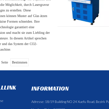
die Möglichkeit, durch Lasergravur
ns zu erstellen. Diese
nen können Muster auf Glas ätzen
räzise Formen schneiden. Ihre
chnologie garantiert eine
sion und macht sie zum Liebling der
teure. In diesem Artikel sprechen
ur und das System der CO2-
aschine.
Seite
Bestimmen
LLINK
INFORMATION
se
Adresse: 18/19 Building NO 24 Xuefu Road, Bezirk P