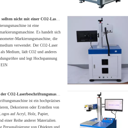
Welche Materialien sollten nicht mit einer CO2-Laserbeschriftungsmaschine verwendet werden?
erungsmaschine ist eine
arkierungsmaschine. Es handelt sich
anometer-Markierungsmaschine, die
smedium verwendet. Der CO2-Laser
als Medium, lädt CO2 und anderes
ladungsröhre und legt Hochspannung
. EIN
Was ist das System der CO2-Laserbeschriftungsmaschine?
iftungsmaschine ist ein hochpräzises
ren, Dekorieren oder Erstellen von
Logos auf Acryl, Holz, Papier,
nd einer Reihe anderer Materialien.
die Personalisierung von Objekten und