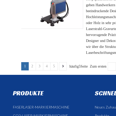
geben Handwerkern 
beeindruckende Desig
Hochleistungsmaschi
oder Holz in sehr p
Laserstrahl-Gravurte
hervorragende Präzi
Designer und Dekora
wir über die Strukt
Laserbeschriftungsm
1
2
3
4
5
häufig5Seite Zum ersten
PRODUKTE
SCHNEL
FASERLASER-MARKIERMASCHINE
Neues Zuhau
CO2-LASER-MARKIERMASCHINE
Produkte