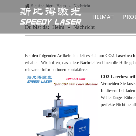
Sie sind hier:
Heim
»
Nachricht
HEIMAT
PRO
Du bist da:
Heim
»
Nachricht
F
U
Bei den folgenden Artikeln handelt es sich um
CO2-Laserbeschr
C
erhalten. Wir hoffen, dass diese Nachrichten Ihnen die Hilfe g
relevante Informationen kontaktieren.
L
Vermeiden Sie kosts
In diesem Leitfaden 
L
Wellenlänge, Röhren
perfekte Nichtmetal
F
L