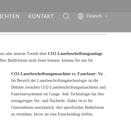
ICHTEN
KONTAKT
Deutsch
English
简体中文
العربية
Français
izen oder neueste Trends über
CO2-Laserbeschriftungsanlage
Pусский
Ihre Bedürfnisse nicht lösen können, können Sie uns für
Español
Italiano
CO2-Laserbeschriftungsmaschine vs. Faserlaser: Vor- und Nachteile
Im Bereich der Laserbeschriftungstechnologie ist die
ไทย
Debatte zwischen CO2-Laserbeschriftungsmaschinen und
Faserlasersystemen im Gange. Jede Technologie hat ihre
einzigartigen Vor- und Nachteile. Daher ist es für
Unternehmen unerlässlich, ihre spezifischen Bedürfnisse
zu verstehen, bevor sie eine Entscheidung treffen.