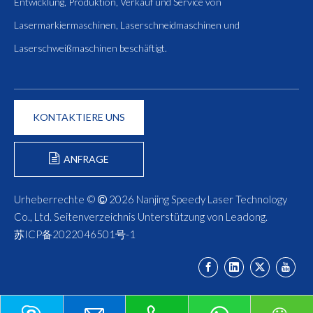
Entwicklung, Produktion, Verkauf und Service von
Lasermarkiermaschinen, Laserschneidmaschinen und
Laserschweißmaschinen beschäftigt.
KONTAKTIERE UNS
ANFRAGE
FORMULIEREN
Urheberrechte ©
2026
Nanjing Speedy Laser Technology

Co., Ltd.
Seitenverzeichnis
Unterstützung von
Leadong
.
苏ICP备2022046501号-1