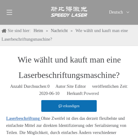
Deutsch
English
Sie sind hier:
Heim
»
Nachricht
»
Wie wählt und kauft man eine
简体中文
Laserbeschriftungsmaschine?
العربية
Français
Wie wählt und kauft man eine
Pусский
Español
Laserbeschriftungsmaschine?
Italiano
ไทย
Anzahl Durchsuchen:
0
Autor:Site Editor veröffentlichen Zeit:
2020-06-10 Herkunft:
Powered
erkundigen
Laserbeschriftung
Ohne Zweifel ist dies das derzeit flexibelste und
einfachste Mittel zur direkten Identifizierung oder Serialisierung von
Teilen. Die Möglichkeit, durch einfaches Ändern verschiedener