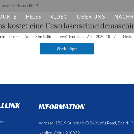
laserschneidemaschine?
DUKTE
HEISS
VIDEO
ÜBER UNS
NACHR
s kostet eine Faserlaserschneidemaschi
ASERLASER-MARKIERMASCHINE
Laserbeschriftungsmaschine
chsuchen:
0
Autor:Site Editor veröffentlichen Zeit: 2020-10-27 Herkun
V-LASER-MARKIERMASCHINE
Faserlaser-Schneidemaschine
erkundigen
O2-LASER-MARKIERMASCHINE
ASERSCHWEISSMASCHINE
ASER-REINIGUNGSMASCHINE
LLINK
INFORMATION
ASER-LASER-SCHNEIDMASCHINE
ASER-ERSATZTEILE
se
Adresse: 18/19 Building NO 24 Xuefu Road, Bezirk P
Nanjing, China.210032