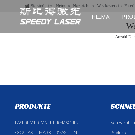
Sie sind hier:
Heim
»
Nachricht
»
Was kostet eine Faser
HEIMAT
PRO
Wa
F
Anzahl Dur
U
C
L
L
PRODUKTE
SCHNEL
F
L
FASERLASER-MARKIERMASCHINE
Neues Zuhau
CO2-LASER-MARKIERMASCHINE
Produkte