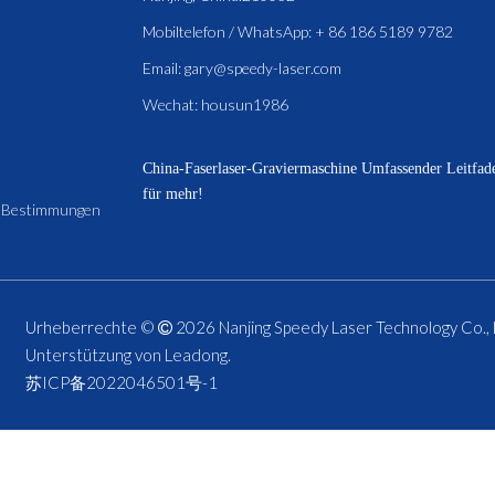
Mobiltelefon / WhatsApp: + 86 186 5189 9782
Email:
gary@speedy-laser.com
Wechat: housun1986
China-Faserlaser-Graviermaschine
Umfassender Leitfade
für mehr!
-Bestimmungen
Urheberrechte ©
2026
Nanjing Speedy Laser Technology Co., 

Unterstützung von
Leadong
.
苏ICP备2022046501号-1