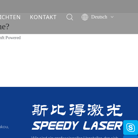
ICHTEN
KONTAKT
Deutsch
ne?
English
简体中文
ft:
Powered
العربية
Français
Pусский
Español
Italiano
ไทย
ukou,
Wir sind ein professioneller Hersteller, der sich