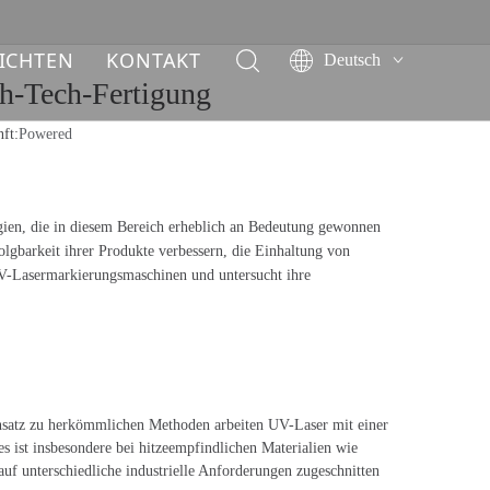
ICHTEN
KONTAKT
Deutsch
gh-Tech-Fertigung
English
简体中文
ft:
Powered
العربية
Français
Pусский
gien, die in diesem Bereich erheblich an Bedeutung gewonnen
Español
lgbarkeit ihrer Produkte verbessern, die Einhaltung von
n UV-Lasermarkierungsmaschinen und untersucht ihre
Italiano
ไทย
ensatz zu herkömmlichen Methoden arbeiten UV-Laser mit einer
 ist insbesondere bei hitzeempfindlichen Materialien wie
uf unterschiedliche industrielle Anforderungen zugeschnitten