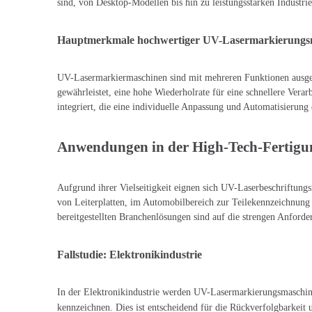
sind, von Desktop-Modellen bis hin zu leistungsstarken Industri
Hauptmerkmale hochwertiger UV-Lasermarkierungs
UV-Lasermarkiermaschinen sind mit mehreren Funktionen ausgesta
gewährleistet, eine hohe Wiederholrate für eine schnellere Verar
integriert, die eine individuelle Anpassung und Automatisierun
Anwendungen in der High-Tech-Fertigu
Aufgrund ihrer Vielseitigkeit eignen sich UV-Laserbeschriftun
von Leiterplatten, im Automobilbereich zur Teilekennzeichnun
bereitgestellten Branchenlösungen sind auf die strengen Anford
Fallstudie: Elektronikindustrie
In der Elektronikindustrie werden UV-Lasermarkierungsmaschin
kennzeichnen. Dies ist entscheidend für die Rückverfolgbarkeit 