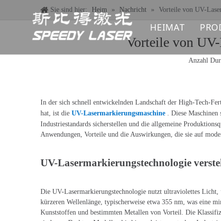
Sie sind hier:
Heim
»
Nachricht
»
Vorteile von UV-Lase
HEIMAT
PRO
Vorteile von UV-
F
Anzahl Dur
U
C
In der sich schnell entwickelnden Landschaft der High-Tech-Fer
hat, ist die
UV-Lasermarkierungsmaschine
. Diese Maschinen 
Industriestandards sicherstellen und die allgemeine Produktions
L
Anwendungen, Vorteile und die Auswirkungen, die sie auf mode
L
UV-Lasermarkierungstechnologie verst
F
Die UV-Lasermarkierungstechnologie nutzt ultraviolettes Licht
L
kürzeren Wellenlänge, typischerweise etwa 355 nm, was eine min
Kunststoffen und bestimmten Metallen von Vorteil. Die Klassifi