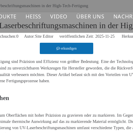
rbeschriftungsmaschinen in der High-Tech-Fertigung
DUKTE
HEISS
VIDEO
ÜBER UNS
NACHR
Laserbeschriftungsmaschinen in der Hi
ASERLASER-MARKIERMASCHINE
Laserbeschriftungsmaschine
chsuchen:
0
Autor:Site Editor veröffentlichen Zeit: 2025-11-25 Herkun
V-LASER-MARKIERMASCHINE
Faserlaser-Schneidemaschine
erkundigen
O2-LASER-MARKIERMASCHINE
tigung sind Präzision und Effizienz von größter Bedeutung. Eine der Technolo
sind zu unverzichtbaren Werkzeugen für Hersteller geworden, die die Rückverfo
qualität verbessern möchten. Dieser Artikel befasst sich mit den Vorteilen vo
ASERSCHWEISSMASCHINE
rne Fertigungsprozesse haben.
ASER-REINIGUNGSMASCHINE
ehen
ASER-LASER-SCHNEIDMASCHINE
, um Oberflächen mit hoher Präzision zu gravieren oder zu markieren. Im Geg
ASER-ERSATZTEILE
imale thermische Auswirkung auf das zu markierende Material ermöglicht. Dies
zierung von UV-Laserbeschriftungsmaschinen umfasst verschiedene Typen, die a