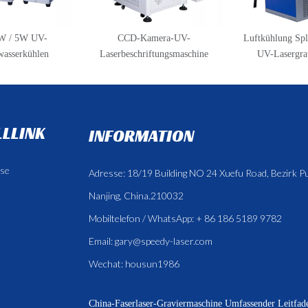
3W / 5W UV-
CCD-Kamera-UV-
Luftkühlung Spl
wasserkühlen
Laserbeschriftungsmaschine
UV-Lasergra
LLINK
INFORMATION
se
Adresse: 18/19 Building NO 24 Xuefu Road, Bezirk P
Nanjing, China.210032
Mobiltelefon / WhatsApp: + 86 186 5189 9782
Email:
gary@speedy-laser.com
Wechat: housun1986
China-Faserlaser-Graviermaschine
Umfassender Leitfade