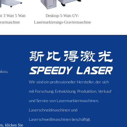
it 3 Watt 5 Watt
Desktop-5-Watt-UV-
Speedy Las
vurmaschine
Lasermarkierungs-Graviermaschine
Lasermarker-Gr
ukou,
Wir sind ein professioneller Hersteller, der sich
mit Forschung, Entwicklung, Produktion, Verkauf
und Service von Lasermarkiermaschinen,
Laserschneidmaschinen und
Laserschweißmaschinen beschäftigt.
n, klicken Sie