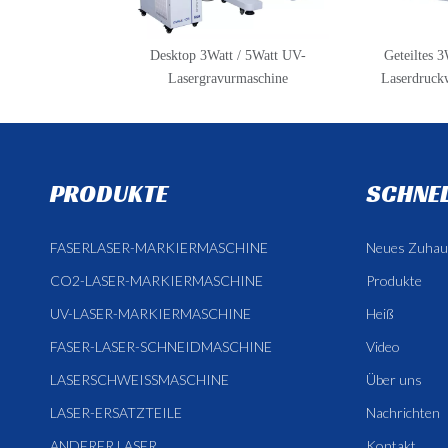
Desktop 3Watt / 5Watt UV-
Geteiltes 
Lasergravurmaschine
Laserdruck
PRODUKTE
SCHNEL
FASERLASER-MARKIERMASCHINE
Neues Zuhau
CO2-LASER-MARKIERMASCHINE
Produkte
UV-LASER-MARKIERMASCHINE
Heiß
FASER-LASER-SCHNEIDMASCHINE
Video
LASERSCHWEISSMASCHINE
Über uns
LASER-ERSATZTEILE
Nachrichten
ANDERER LASER
Kontakt