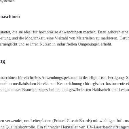
esystemen.
maschinen
ttet, die sie ideal für hochpräzise Anwendungen machen. Dazu gehören eine ho
beitung und die Möglichkeit, eine Vielzahl von Materialien zu markieren. Darüb
g ermöglicht und so ihren Nutzen in industriellen Umgebungen erhöht.
ng
gsmaschinen für ein breites Anwendungsspektrum in der High-Tech-Fertigung. S
g und im medizinischen Bereich zur Kennzeichnung chirurgischer Instrumente 
erungen dieser Branchen zugeschnitten und gewährleisten Haltbarkeit und Lesb
en verwendet, um Leiterplatten (Printed Circuit Boards) mit wichtigen Info
und Qualitätskontrolle. Ein führender
Hersteller von UV-Laserbeschriftungs