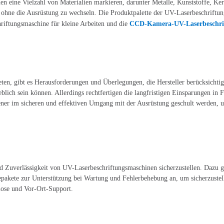
 eine Vielzahl von Materialien markieren, darunter Metalle, Kunststoffe, Kera
, ohne die Ausrüstung zu wechseln. Die Produktpalette der UV-Laserbeschriftu
riftungsmaschine für kleine Arbeiten und die
CCD-Kamera-UV-Laserbeschri
en, gibt es Herausforderungen und Überlegungen, die Hersteller berücksichti
eblich sein können. Allerdings rechtfertigen die langfristigen Einsparungen in 
ener im sicheren und effektiven Umgang mit der Ausrüstung geschult werden, 
d Zuverlässigkeit von UV-Laserbeschriftungsmaschinen sicherzustellen. Dazu 
epakete zur Unterstützung bei Wartung und Fehlerbehebung an, um sicherzustell
nose und Vor-Ort-Support.