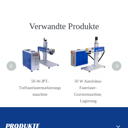
Verwandte Produkte
50-W-JPT-
50 W Autofokus-
Tr
Tieffaserlasermarkierungs
Faserlaser-
Faserla
maschine
Graviermaschine,
chin
Legierung
PRODUKTE