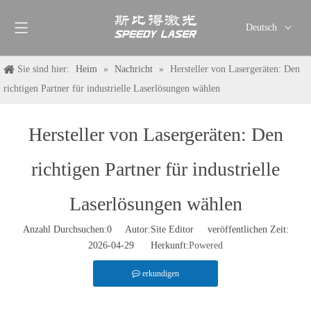
Deutsch
English
Sie sind hier:
Heim
»
Nachricht
»
Hersteller von Lasergeräten: Den
简体中文
richtigen Partner für industrielle Laserlösungen wählen
العربية
Français
Hersteller von Lasergeräten: Den
Pусский
Español
richtigen Partner für industrielle
Italiano
ไทย
Laserlösungen wählen
Anzahl Durchsuchen:
0
Autor:Site Editor veröffentlichen Zeit:
2026-04-29 Herkunft:
Powered
erkundigen